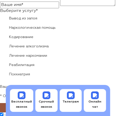
Выберите услугу*
Вывод из запоя
Наркологическая помощь
Кодирование
Лечение алкоголизма
Лечение наркомании
Реабилитация
Психиатрия
Ваша оценка*
* Обязательные для заполнения поля
Бесплатный
Срочный
Телеграм
Онлайн
звонок
звонок
чат
«Отправить»
Нажимая кноку «Отправить», вы соглашаетесь с
политикой