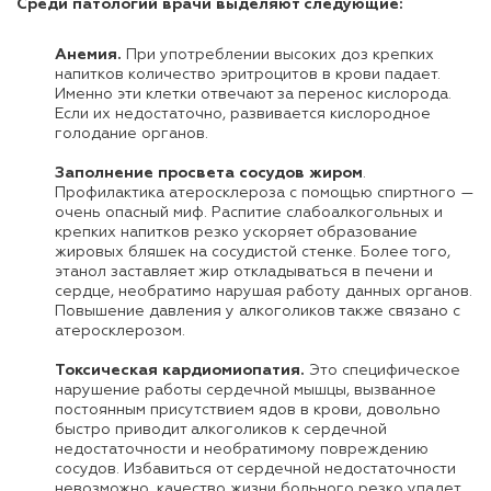
Среди патологий врачи выделяют следующие:
Анемия.
При употреблении высоких доз крепких
напитков количество эритроцитов в крови падает.
Именно эти клетки отвечают за перенос кислорода.
Если их недостаточно, развивается кислородное
голодание органов.
Заполнение просвета сосудов жиром
.
Профилактика атеросклероза с помощью спиртного —
очень опасный миф. Распитие слабоалкогольных и
крепких напитков резко ускоряет образование
жировых бляшек на сосудистой стенке. Более того,
этанол заставляет жир откладываться в печени и
сердце, необратимо нарушая работу данных органов.
Повышение давления у алкоголиков также связано с
атеросклерозом.
Токсическая кардиомиопатия.
Это специфическое
нарушение работы сердечной мышцы, вызванное
постоянным присутствием ядов в крови, довольно
быстро приводит алкоголиков к сердечной
недостаточности и необратимому повреждению
сосудов. Избавиться от сердечной недостаточности
невозможно, качество жизни больного резко упадет.