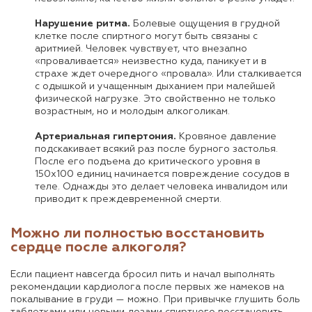
Нарушение ритма.
Болевые ощущения в грудной
клетке после спиртного могут быть связаны с
аритмией. Человек чувствует, что внезапно
«проваливается» неизвестно куда, паникует и в
страхе ждет очередного «провала». Или сталкивается
с одышкой и учащенным дыханием при малейшей
физической нагрузке. Это свойственно не только
возрастным, но и молодым алкоголикам.
Артериальная гипертония.
Кровяное давление
подскакивает всякий раз после бурного застолья.
После его подъема до критического уровня в
150х100 единиц начинается повреждение сосудов в
теле. Однажды это делает человека инвалидом или
приводит к преждевременной смерти.
Можно ли полностью восстановить
сердце после алкоголя?
Если пациент навсегда бросил пить и начал выполнять
рекомендации кардиолога после первых же намеков на
покалывание в груди — можно. При привычке глушить боль
таблетками или новыми дозами спиртного восстановить