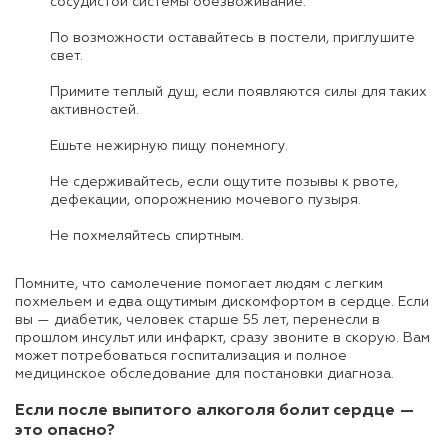
сосудистой системы обезвоживание.
По возможности оставайтесь в постели, приглушите
свет.
Примите теплый душ, если появляются силы для таких
активностей.
Ешьте нежирную пищу понемногу.
Не сдерживайтесь, если ощутите позывы к рвоте,
дефекации, опорожнению мочевого пузыря.
Не похмеляйтесь спиртным.
Помните, что самолечение помогает людям с легким
похмельем и едва ощутимым дискомфортом в сердце. Если
вы — диабетик, человек старше 55 лет, перенесли в
прошлом инсульт или инфаркт, сразу звоните в скорую. Вам
может потребоваться госпитализация и полное
медицинское обследование для постановки диагноза.
Если
после выпитого алкоголя болит сердце
—
это опасно?