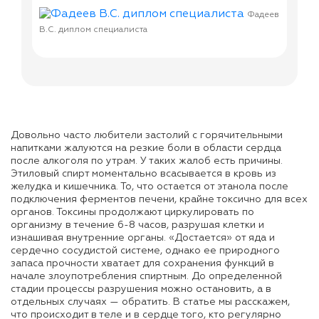
Фадеев
В.С. диплом специалиста
Фадеев В
Довольно часто любители застолий с горячительными
напитками жалуются на резкие боли в области сердца
после алкоголя по утрам. У таких жалоб есть причины.
Этиловый спирт моментально всасывается в кровь из
желудка и кишечника. То, что остается от этанола после
подключения ферментов печени, крайне токсично для всех
органов. Токсины продолжают циркулировать по
организму в течение 6-8 часов, разрушая клетки и
изнашивая внутренние органы. «Достается» от яда и
сердечно сосудистой системе, однако ее природного
запаса прочности хватает для сохранения функций в
начале злоупотребления спиртным. До определенной
стадии процессы разрушения можно остановить, а в
отдельных случаях — обратить. В статье мы расскажем,
что происходит в теле и в сердце того, кто регулярно