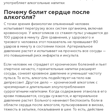
употребляет алкогольные напитки.
Почему болит сердце после
алкоголя
?
С точки зрения физиологии опьяненный человек
испытывает перегрузку всех систем организма, включая
кровеносную. У алкоголиков со стажем пульс учащается до
100 ударов в минуту. Для сравнения, у здорового и
трезвого человека этот показатель не превышает 80
ударов в минуту в состоянии покоя. Артериальное
давление растет и испытывает на прочность все сосуды —
это повышенный риск инфаркта и инсульта.
Если человек не страдает от хронических болезней и пьет
спиртное нечасто, горячительные напитки расширят
сосуды, сонизят кровяное давление и уменьшат частоту
пульса. То есть, алкоголь подействует на тело как
депрессант. Другое дело — хронический алкоголик с
чрезмерным и длительным злоупотреблением
суррогатными напитками. Когда содержание этанола в его
крови повышается, сосуды сужаются, и артериальное
давление растет. Больного начинают беспокоить боли в
области сердца после алкоголя, пульсирование в висках,
тяжесть в затылке, покалывания в шее. То есть, действие