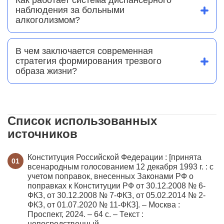
здоровый досуг.
преодолевшими зависимость, помогает пациенту
наблюдения за больными
справиться с чувством изоляции и научиться жить в
алкоголизмом?
трезвости после завершения медикаментозного
Постановка на учет в наркологический диспансер
этапа.
предполагает регулярное посещение врача и сдачу
анализов. Это накладывает определенные
В чем заключается современная
ограничения (например, на владение оружием или
стратегия формирования трезвого
управление транспортом), но дает право на
образа жизни?
бесплатную медицинскую и психологическую
Стратегия направлена на развитие доступной
помощь в рамках государственных программ.
спортивной инфраструктуры, пропаганду здоровых
привычек и расширение доступа к анонимной
психологической помощи. Главная цель —
изменить общественное сознание, сделав
Список использованных
трезвость престижным и социально одобряемым
источников
статусом.
Конституция Российской Федерации : [принята
всенародным голосованием 12 декабря 1993 г. : с
учетом поправок, внесенных Законами РФ о
поправках к Конституции РФ от 30.12.2008 № 6-
ФКЗ, от 30.12.2008 № 7-ФКЗ, от 05.02.2014 № 2-
ФКЗ, от 01.07.2020 № 11-ФКЗ]. – Москва :
Проспект, 2024. – 64 с. – Текст :
непосредственный.