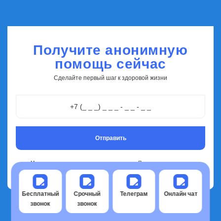
Получите анонимную
помощь сейчас
Сделайте первый шаг к здоровой жизни
Отправить
Мы лечим в клинике или с выездом на дом. Проводим первичную
консультацию по телефону - бесплатно и анонимно.
Бесплатный
Срочный
Телеграм
Онлайн чат
звонок
звонок