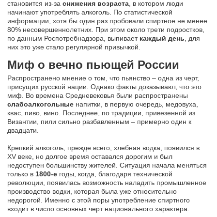
становится из-за
снижения возраста
, в котором люди
начинают употреблять алкоголь. По статистической
информации, хотя бы один раз пробовали спиртное не менее
80% несовершеннолетних. При этом около трети подростков,
по данным Роспотребнадзора, выпивает
каждый день
, для
них это уже стало регулярной привычкой.
Миф о вечно пьющей России
Распространено мнение о том, что пьянство – одна из черт,
присущих русской нации. Однако факты доказывают, что это
миф. Во времена Средневековья были распространены
слабоалкогольные
напитки, в первую очередь, медовуха,
квас, пиво, вино. Последнее, по традиции, привезенной из
Византии, пили сильно разбавленным – примерно один к
двадцати.
Крепкий алкоголь, прежде всего, хлебная водка, появился в
XV веке, но долгое время оставался дорогим и был
недоступен большинству жителей. Ситуация начала меняться
только в
1800-е
годы, когда, благодаря технической
революции, появилась возможность наладить промышленное
производство водки, которая была уже относительно
недорогой. Именно с этой поры употребление спиртного
входит в число основных черт национального характера.