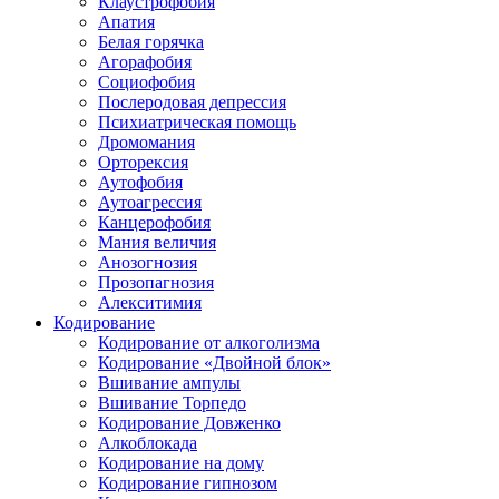
Клаустрофобия
Апатия
Белая горячка
Агорафобия
Социофобия
Послеродовая депрессия
Психиатрическая помощь
Дромомания
Орторексия
Аутофобия
Аутоагрессия
Канцерофобия
Мания величия
Анозогнозия
Прозопагнозия
Алекситимия
Кодирование
Кодирование от алкоголизма
Кодирование «Двойной блок»
Вшивание ампулы
Вшивание Торпедо
Кодирование Довженко
Алкоблокада
Кодирование на дому
Кодирование гипнозом