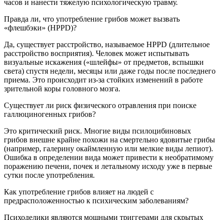
часов и нанести тяжелую психологическую травму.
Правда ли, что употребление грибов может вызвать
«флешбэки» (HPPD)?
Да, существует расстройство, называемое HPPD (длительное
расстройство восприятия). Человек может испытывать
визуальные искажения («шлейфы» от предметов, вспышки
света) спустя недели, месяцы или даже годы после последнего
приема. Это происходит из-за стойких изменений в работе
зрительной коры головного мозга.
Существует ли риск физического отравления при поиске
галлюциногенных грибов?
Это критический риск. Многие виды псилоцибиновых
грибов внешне крайне похожи на смертельно ядовитые грибы
(например, галерину окаймленную или мелкие виды лепиот).
Ошибка в определении вида может привести к необратимому
поражению печени, почек и летальному исходу уже в первые
сутки после употребления.
Как употребление грибов влияет на людей с
предрасположенностью к психическим заболеваниям?
Психоделики являются мощными триггерами для скрытых