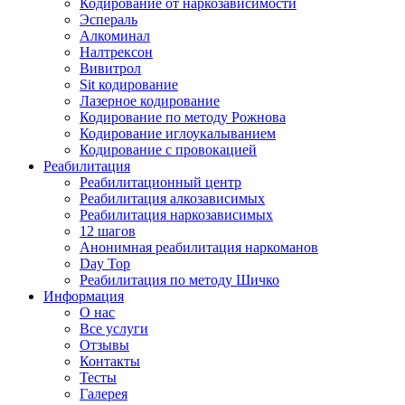
Кодирование от наркозависимости
Эспераль
Алкоминал
Налтрексон
Вивитрол
Sit кодирование
Лазерное кодирование
Кодирование по методу Рожнова
Кодирование иглоукалыванием
Кодирование с провокацией
Реабилитация
Реабилитационный центр
Реабилитация алкозависимых
Реабилитация наркозависимых
12 шагов
Анонимная реабилитация наркоманов
Day Top
Реабилитация по методу Шичко
Информация
О нас
Все услуги
Отзывы
Контакты
Тесты
Галерея