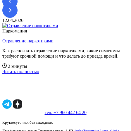
12.04.2026
1
Наркомания
Отравление наркотиками
М
Как распознать отравление наркотиками, какие симптомы
Ч
требуют срочной помощи и что делать до приезда врачей.
п
2 минуты
Читать полностью
Ч
Имеются противопоказания, необходимо
проконсультироваться со специалистом.
18+
тел. +7 960 442 64 20
Круглосуточно, без выходных