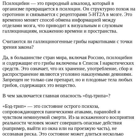
Псилоцибин — это природный алкалоид, который в
организме превращается в псилоцин. Он структурно похож на
серотонин и связывается с рецепторами 5-HT2A в мозге. Это
временно меняет способ обмена информацией между
отделами мозга, что приводит к визуальным и слуховым
галлюцинациям, искажению времени и пространства.
Считаются ли галлюциногенные грибы наркотиками с точки
зрения закона?
Да, в большинстве стран мира, включая Россию, псилоцибин
и содержащие его грибы включены в Список I наркотических
средств. Это означает, что их хранение, употребление, сбор и
распространение являются уголовно наказуемыми деяниями.
Запрещен не только сам препарат, но и плодовые тела любых
грибов, содержащих это вещество.
В чем заключается главная опасность «бэд-трипа»?
«Бэд-трип» — это состояние острого психоза,
сопровождающееся паническими атаками, паранойей и
чувством неминуемой смерти. Из-за искаженного восприятия
реальности человек может совершить опасные действия
(например, выйти из окна или на проезжую часть), не
осознавая риска. Это состояние может длиться несколько