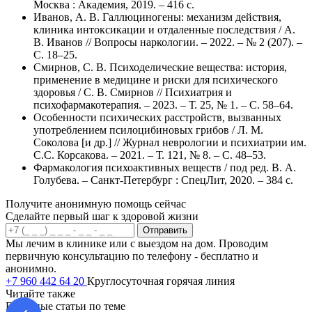
Москва : Академия, 2019. – 416 с.
Иванов, А. В. Галлюциногены: механизм действия,
клиника интоксикации и отдаленные последствия / А.
В. Иванов // Вопросы наркологии. – 2022. – № 2 (207). –
С. 18–25.
Смирнов, С. В. Психоделические вещества: история,
применение в медицине и риски для психического
здоровья / С. В. Смирнов // Психиатрия и
психофармакотерапия. – 2023. – Т. 25, № 1. – С. 58–64.
Особенности психических расстройств, вызванных
употреблением псилоцибиновых грибов / Л. М.
Соколова [и др.] // Журнал неврологии и психиатрии им.
С.С. Корсакова. – 2021. – Т. 121, № 8. – С. 48–53.
Фармакология психоактивных веществ / под ред. В. А.
Голубева. – Санкт-Петербург : СпецЛит, 2020. – 384 с.
Получите анонимную помощь сейчас
Сделайте первый шаг к здоровой жизни
Отправить
Мы лечим в клинике или с выездом на дом. Проводим
первичную консультацию по телефону - бесплатно и
анонимно.
+7 960 442 64 20
Круглосуточная горячая линия
Читайте также
Полезные статьи по теме