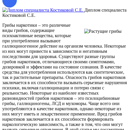
Диплом специалиста
Костиковой С.Е.
Д
Грибы наркотики – это различные
виды грибов, содержащие
психоактивные вещества, которые
при употреблении вызывают
галлюциногенное действие на организм человека. Некоторые
из них могут привести к зависимости и негативным
последствиям для здоровья. Существуют разные группы
грибов наркотиков, отличающиеся своими симптомами,
дозировкой и эффектами на состояние сознания. В качестве
средства для употребления используются как синтетические,
так и растительные препараты. Опасность грибов наркотиков
заключается в их способности вызывать серьезные нарушения
психики, включая галлюцинации и потерю связи с
реальностью. Некоторые из наиболее известных
разновидностей грибов наркотиков – это псилоцибиновые
грибы, галлюциногены, ЛСД и мухоморы. Чаще всего они
употребляются в качестве наркотиков, однако некоторые из
них могут иметь и лекарственное применение. Вред грибов
наркотиков заключается в их способности формировать
наркологическую зависимость, а также в том, что они могут
вызвать серьезные отравления. В этой статье мы рассмотрим