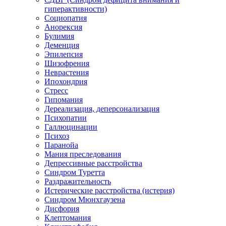
гиперактивности)
Социопатия
Анорексия
Булимия
Деменция
Эпилепсия
Шизофрения
Неврастения
Ипохондрия
Стресс
Гипомания
Дереализация, деперсонализация
Психопатии
Галлюцинации
Психоз
Паранойа
Мания преследования
Депрессивные расстройства
Синдром Туретта
Раздражительность
Истерические расстройства (истерия)
Синдром Мюнхгаузена
Дисфория
Клептомания