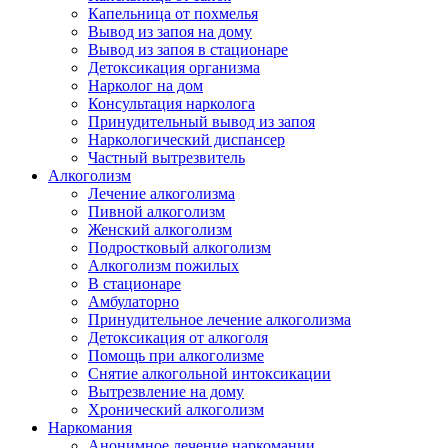
Капельница от похмелья
Вывод из запоя на дому
Вывод из запоя в стационаре
Детоксикация организма
Нарколог на дом
Консультация нарколога
Принудительный вывод из запоя
Наркологический диспансер
Частный вытрезвитель
Алкоголизм
Лечение алкоголизма
Пивной алкоголизм
Женский алкоголизм
Подростковый алкоголизм
Алкоголизм пожилых
В стационаре
Амбулаторно
Принудительное лечение алкоголизма
Детоксикация от алкоголя
Помощь при алкоголизме
Снятие алкогольной интоксикации
Вытрезвление на дому
Хронический алкоголизм
Наркомания
Анонимное лечение наркомании