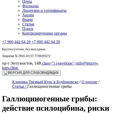
Цены
Филиалы
Лицензии и сертификаты
Акции
Врачи
Статьи
Поиск
Контролирующие органы
+7 960 442 64 20
+7 960 442 64 20
Круглосуточно, без выходных
Лицензия № Л041-01137-77/00293272
пр-т Энтузиастов, 14В
class="i i-envelope">
info@trezviy-
kurs.clinic
Клиника Трезвый Курс в Будённовске
/
О центре
/
Статьи /
Галлюциногенные грибы
Галлюциногенные грибы:
действие псилоцибина, риски