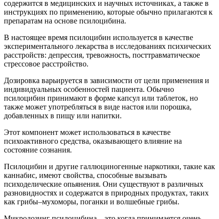
содержится в медицинских и научных источниках, а также в
инструкциях по применению, которые обычно прилагаются к
препаратам на основе псилоцибина.
В настоящее время псилоцибин используется в качестве
экспериментального лекарства в исследованиях психических
расстройств: депрессия, тревожность, посттравматическое
стрессовое расстройство.
Дозировка варьируется в зависимости от цели применения и
индивидуальных особенностей пациента. Обычно
псилоцибин принимают в форме капсул или таблеток, но
также может употребляться в виде настоя или порошка,
добавленных в пищу или напитки.
Этот компонент может использоваться в качестве
психоактивного средства, оказывающего влияние на
состояние сознания.
Псилоцибин и другие галлюциногенные наркотики, такие как
каннабис, имеют свойства, способные вызывать
психоделические опьянения. Они существуют в различных
разновидностях и содержатся в природных продуктах, таких
как грибы–мухоморы, поганки и волшебные грибы.
Микродозинг псилоцибина – это когда принимается очень