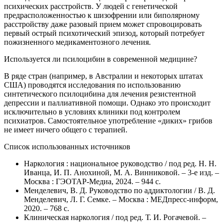
психических расстройств. У людей с генетической
предрасположенностью к шизофрении или биполярному
расстройству даже разовый прием может спровоцировать
первый острый психотический эпизод, который потребует
пожизненного медикаментозного лечения.
Используется ли псилоцибин в современной медицине?
В ряде стран (например, в Австралии и некоторых штатах
США) проводятся исследования по использованию
синтетического псилоцибина для лечения резистентной
депрессии и паллиативной помощи. Однако это происходит
исключительно в условиях клиники под контролем
психиатров. Самостоятельное употребление «диких» грибов
не имеет ничего общего с терапией.
Список использованных источников
Наркология : национальное руководство / под ред. Н. Н.
Иванца, И. П. Анохиной, М. А. Винниковой. – 3-е изд. –
Москва : ГЭОТАР-Медиа, 2024. – 944 с.
Менделевич, В. Д. Руководство по аддиктологии / В. Д.
Менделевич, Л. Г. Семке. – Москва : МЕДпресс-информ,
2020. – 768 с.
Клиническая наркология / под ред. Т. И. Рогачевой. –